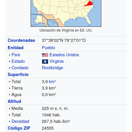
Ubicación de Virginia en EE. UU.
37°38′02″N
79°27′01″O
Coordenadas
Pueblo
Entidad
•
País
Estados Unidos
•
Estado
Virginia
•
Condado
Rockbridge
Superficie
• Total
3,9
km²
• Tierra
3,9 km²
• Agua
0,0 km²
Altitud
• Media
225 m s. n. m.
• Total
1046 hab.
•
Densidad
267,5 hab./km²
24555
Código ZIP