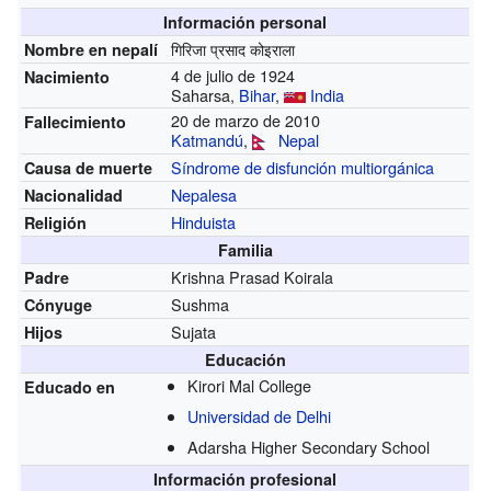
Información personal
गिरिजा प्रसाद कोइराला
Nombre en nepalí
4 de julio de 1924
Nacimiento
Saharsa,
Bihar
,
India
20 de marzo de 2010
Fallecimiento
Katmandú
,
Nepal
Síndrome de disfunción multiorgánica
Causa de muerte
Nepalesa
Nacionalidad
Hinduista
Religión
Familia
Krishna Prasad Koirala
Padre
Sushma
Cónyuge
Sujata
Hijos
Educación
Kirori Mal College
Educado en
Universidad de Delhi
Adarsha Higher Secondary School
Información profesional