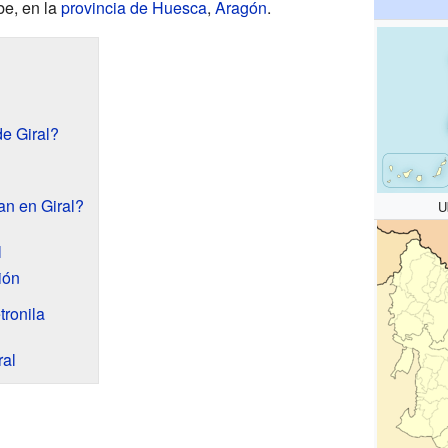
be, en la
provincia de Huesca
,
Aragón
.
e Giral?
an en Giral?
U
l
ión
tronila
ral