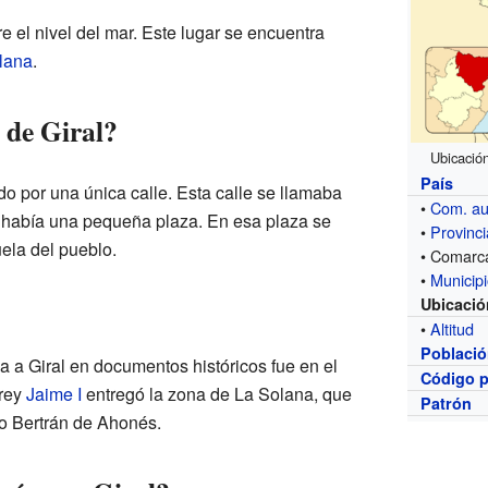
e el nivel del mar. Este lugar se encuentra
lana
.
 de Giral?
Ubicación
País
do por una única calle. Esta calle se llamaba
•
Com. a
e había una pequeña plaza. En esa plaza se
•
Provinci
uela del pueblo.
• Comarc
•
Municip
Ubicació
•
Altitud
Poblaci
 a Giral en documentos históricos fue en el
Código p
 rey
Jaime I
entregó la zona de La Solana, que
Patrón
do Bertrán de Ahonés.