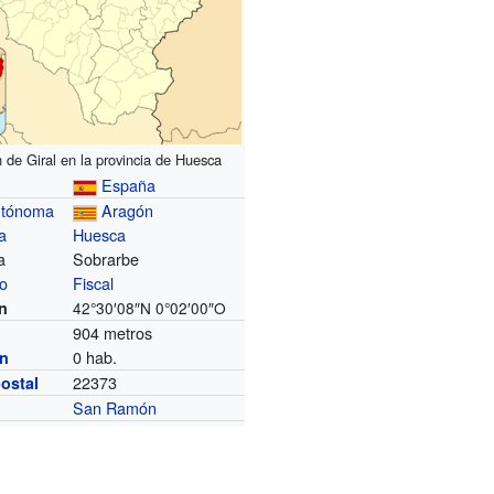
 de Giral en la provincia de Huesca
España
utónoma
Aragón
a
Huesca
a
Sobrarbe
io
Fiscal
n
42°30′08″N
0°02′00″O
904 metros
0 hab.
ón
22373
ostal
San Ramón