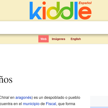
Web
Imágenes
English
iños
Chiral
en
aragonés
) es un despoblado o pueblo
cuentra en el
municipio
de
Fiscal
, que forma