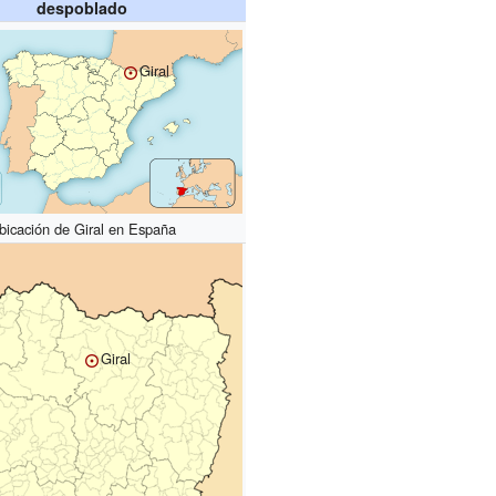
despoblado
Giral
bicación de Giral en España
Giral