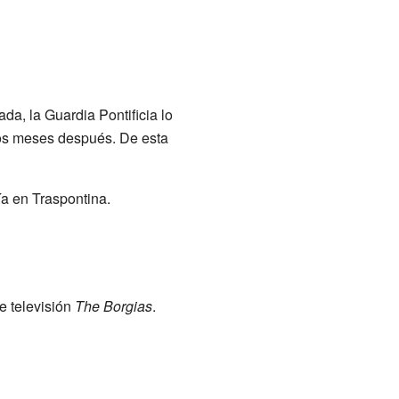
da, la Guardia Pontificia lo
nos meses después. De esta
ía en Traspontina.
e televisión
The Borgias
.