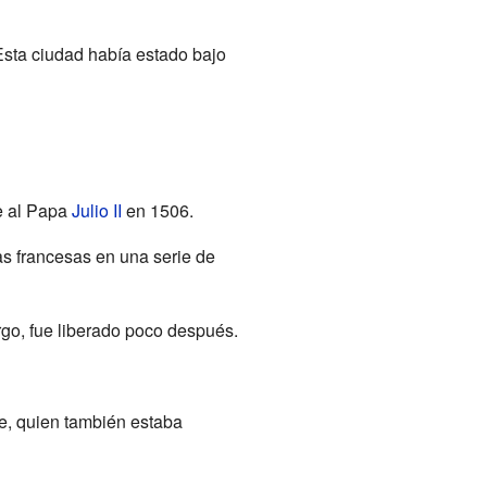
 Esta ciudad había estado bajo
e al Papa
Julio II
en 1506.
as francesas en una serie de
go, fue liberado poco después.
e, quien también estaba