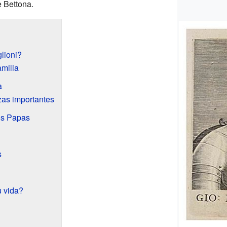
 Bettona.
lioni?
amilia
a
nzas importantes
os Papas
s
 vida?