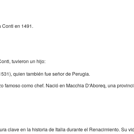
a Conti en 1491.
nti, tuvieron un hijo:
1531), quien también fue señor de Perugia.
hizo famoso como chef. Nació en Macchia D'Aboreq, una provinci
ura clave en la historia de Italia durante el Renacimiento. Su v