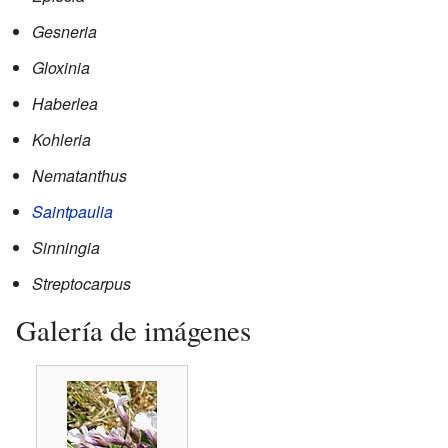
Gesneria
Gloxinia
Haberlea
Kohleria
Nematanthus
Saintpaulia
Sinningia
Streptocarpus
Galería de imágenes