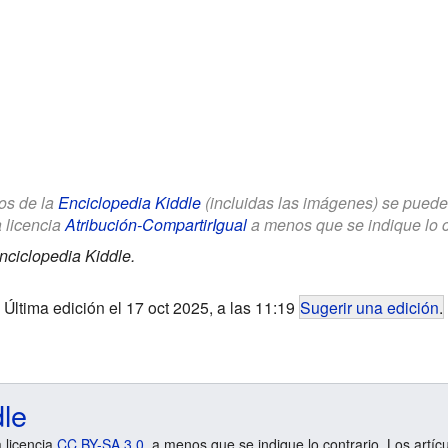
los de la
Enciclopedia Kiddle
(incluidas las imágenes) se puede u
a licencia
Atribución-CompartirIgual
a menos que se indique lo con
nciclopedia Kiddle.
Última edición el 17 oct 2025, a las 11:19
Sugerir una edición
.
dle
a licencia
CC BY-SA 3.0
, a menos que se indique lo contrario. Los artíc