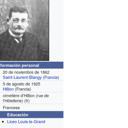
nformación personal
20 de noviembre de 1862
Saint-Laurent-Blangy
(
Francia
)
5 de agosto de 1925
Hillion
(Francia)
cimetière d'Hillion (rue de
l'Hôtellerie)
(fr)
Francesa
Educación
Liceo Louis-le-Grand