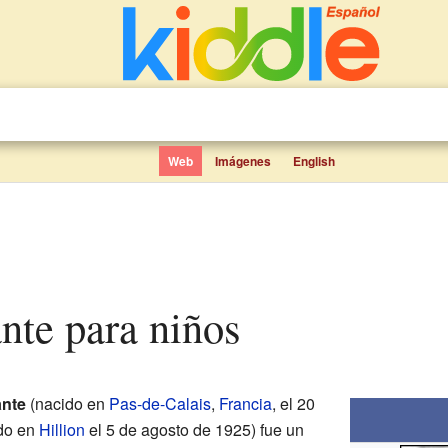
Web
Imágenes
English
ante para niños
ante
(nacido en
Pas-de-Calais
,
Francia
, el 20
ido en
Hillion
el 5 de agosto de 1925) fue un