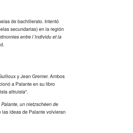
elas de bachillerato. Intentó
cuelas secundarias) en la región
tinomies entre l´individu et la
d.
Guilloux y Jean Grenier. Ambos
onó a Palante en su libro
ta altruista".
 Palante, un nietzschéen de
 las ideas de Palante volvieran