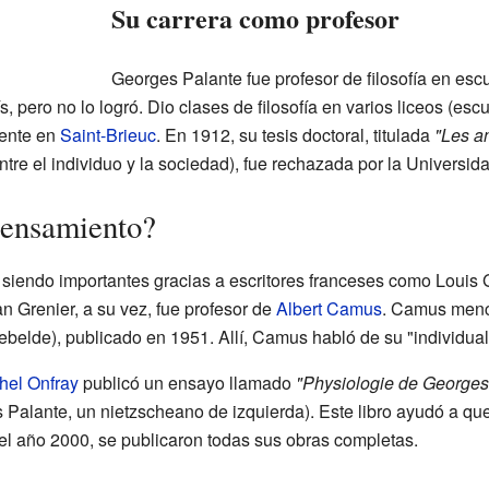
Su carrera como profesor
Georges Palante fue profesor de filosofía en escu
s, pero no lo logró. Dio clases de filosofía en varios liceos (es
mente en
Saint-Brieuc
. En 1912, su tesis doctoral, titulada
"Les an
tre el individuo y la sociedad), fue rechazada por la Universida
pensamiento?
 siendo importantes gracias a escritores franceses como Louis 
n Grenier, a su vez, fue profesor de
Albert Camus
. Camus menci
belde), publicado en 1951. Allí, Camus habló de su "individualis
hel Onfray
publicó un ensayo llamado
"Physiologie de Georges
 Palante, un nietzscheano de izquierda). Este libro ayudó a que
 el año 2000, se publicaron todas sus obras completas.