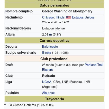
Datos personales
Nombre completo
George Washington Montgomery
Nacimiento
Chicago
,
Illinois
Estados Unidos
26 de abril de 1962
Nacionalidad(es)
Estadounidense
Altura
2,03
m
(6
′
8
″
)
Carrera deportiva
Deporte
Baloncesto
Equipo universitario
Illinois
(1981-1985)
Club profesional
Draft
2ª ronda (puesto 39) 1985 por
Portland Trail
Blazers
Club
Retirado
Liga
NCAA
, CBA, LNB (Francia), LNB
(Argentina)
Posición
Ala-pívot
Trayectoria
La Crosse Catbirds (1985-1986)