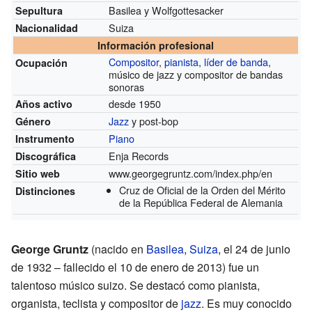
Basilea y Wolfgottesacker
Sepultura
Suiza
Nacionalidad
Información profesional
Compositor
,
pianista
,
líder de banda
,
Ocupación
músico de jazz y compositor de bandas
sonoras
desde 1950
Años activo
Jazz
y post-bop
Género
Piano
Instrumento
Enja Records
Discográfica
www.georgegruntz.com/index.php/en
Sitio web
Cruz de Oficial de la Orden del Mérito
Distinciones
de la República Federal de Alemania
George Gruntz
(nacido en
Basilea
,
Suiza
, el 24 de junio
de 1932 – fallecido el 10 de enero de 2013) fue un
talentoso músico suizo. Se destacó como pianista,
organista, teclista y compositor de
jazz
. Es muy conocido