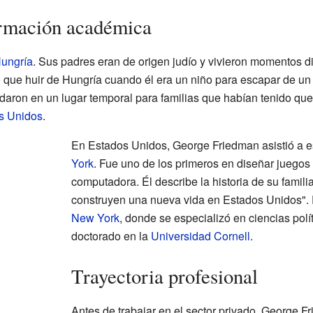
ormación académica
ungría
. Sus padres eran de origen judío y vivieron momentos di
o que huir de Hungría cuando él era un niño para escapar de un
daron en un lugar temporal para familias que habían tenido que
s Unidos
.
En Estados Unidos, George Friedman asistió a 
York
. Fue uno de los primeros en diseñar juegos 
computadora. Él describe la historia de su famil
construyen una nueva vida en Estados Unidos". 
New York
, donde se especializó en ciencias polí
doctorado en la
Universidad Cornell
.
Trayectoria profesional
Antes de trabajar en el sector privado, George F