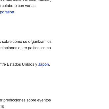
n colaboró con varias
oration
.
as sobre cómo se organizan los
relaciones entre países, como
 entre Estados Unidos y
Japón
.
er predicciones sobre eventos
015.