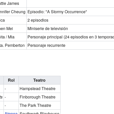
ttie James
nnifer Cheung
Episodio: "A Stormy Occurrence"
ica
2 episodios
en Mei
Miniserie de televisión
ita / Mia
Personaje principal (24 episodios en 3 tempora
ta. Pemberton
Personaje recurrente
Rol
Teatro
-
Hampstead Theatre
ts
-
Finborough Theatre
-
The Park Theatre
Atenea
Southwark Playhouse