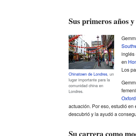
Sus primeros años y
Gemma
South
inglés
en
Ho
Los p
Chinatown de Londres
, un
lugar importante para la
Gemma
comunidad china en
femen
Londres.
Oxford
actuación. Por eso, estudió en
descubrió y la ayudó a consegu
Su carrera como mod