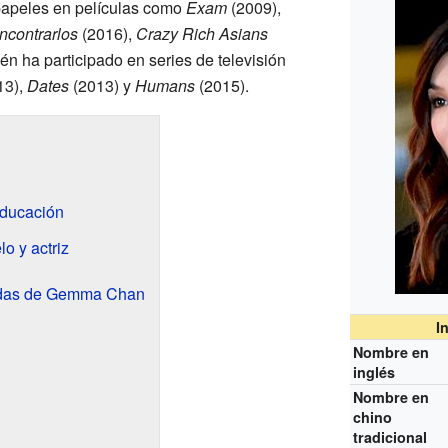
papeles en películas como
Exam
(2009),
ncontrarlos
(2016),
Crazy Rich Asians
n ha participado en series de televisión
13),
Dates
(2013) y
Humans
(2015).
educación
o y actriz
cadas de Gemma Chan
I
Nombre en
inglés
Nombre en
chino
tradicional