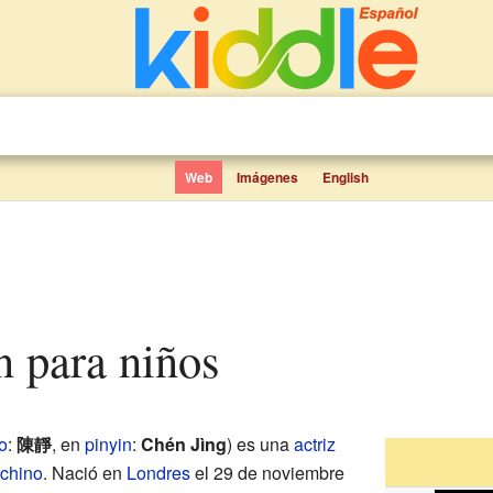
Web
Imágenes
English
 para niños
o
:
陳靜
, en
pinyin
:
Chén Jìng
) es una
actriz
chino
. Nació en
Londres
el 29 de noviembre