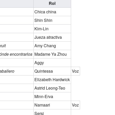
Rol
Chica china
Shin Shin
Kim-Lin
Jueza atractiva
uit
Amy Chang
dónde encontrarlos
Madame Ya Zhou
Aggy
caballero
Quintessa
Voz
Elizabeth Hardwick
Astrid Leong-Teo
Minn-Erva
Namaari
Voz
Sersi