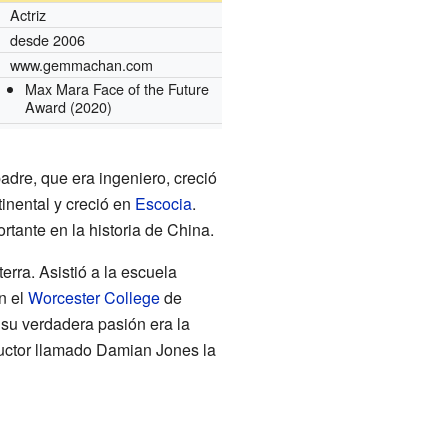
Actriz
desde 2006
www.gemmachan.com
Max Mara Face of the Future
Award
(2020)
dre, que era ingeniero, creció
inental y creció en
Escocia
.
rtante en la historia de China.
terra. Asistió a la escuela
n el
Worcester College
de
 su verdadera pasión era la
ductor llamado Damian Jones la