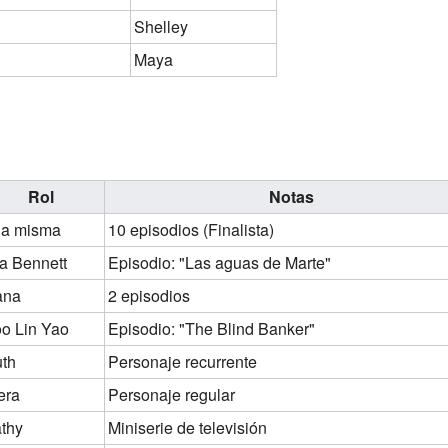
Shelley
Maya
Rol
Notas
la misma
10 episodios (Finalista)
a Bennett
Episodio: "Las aguas de Marte"
ana
2 episodios
o Lin Yao
Episodio: "The Blind Banker"
th
Personaje recurrente
era
Personaje regular
thy
Miniserie de televisión