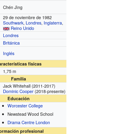
Chén Jìng
29 de noviembre de 1982
Southwark
,
Londres
,
Inglaterra
,
Reino Unido
Londres
Británica
Inglés
racterísticas físicas
1,75 m
Familia
Jack Whitehall (2011-2017)
Dominic Cooper
(2018-presente)
Educación
Worcester College
Newstead Wood School
Drama Centre London
formación profesional