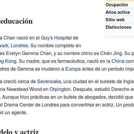
Ocupación
Años activa
 educación
Sitio web
Distinciones
 Chan nació en el
Guy's Hospital
de
wark
,
Londres
. Su nombre completo en
 es Evelyn Gemma Chan, y su nombre chino es Chén Jìng. Su pa
ng Kong
. Su madre, que es farmacéutica, nació en la
China
cont
adres de Gemma se mudaron a
Europa
antes de un período impo
 creció cerca de
Sevenoaks
, una ciudad en el sureste de Ingla
ina Newstead Wood en
Orpington
. Después, estudió Derecho e
. Aunque hizo prácticas en un bufete de abogados, decidió que
 el Drama Center de Londres para convertirse en actriz. Un pro
ir un agente.
elo y actriz