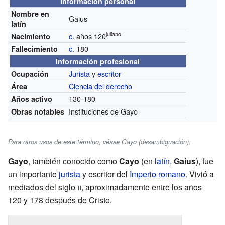
Información personal
Nombre en
Gaius
latín
juliano
c.
años 120
Nacimiento
c.
180
Fallecimiento
Información profesional
Jurista
y
escritor
Ocupación
Ciencia del derecho
Área
130-180
Años activo
Instituciones de Gayo
Obras notables
Para otros usos de este término, véase Gayo (desambiguación).
Gayo
, también conocido como
Cayo
(en
latín
,
Gaius
), fue
un importante
jurista
y escritor del
Imperio romano
. Vivió a
mediados del siglo
ii
, aproximadamente entre los años
120 y 178 después de Cristo.