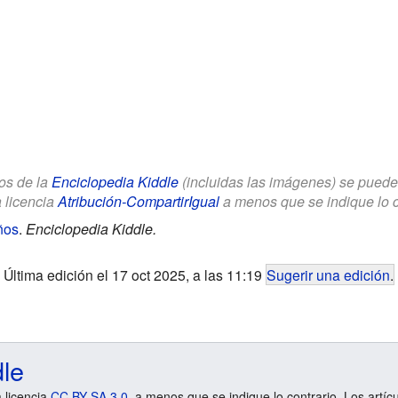
los de la
Enciclopedia Kiddle
(incluidas las imágenes) se puede u
a licencia
Atribución-CompartirIgual
a menos que se indique lo con
ños
.
Enciclopedia Kiddle.
Última edición el 17 oct 2025, a las 11:19
Sugerir una edición
.
dle
a licencia
CC BY-SA 3.0
, a menos que se indique lo contrario. Los artíc