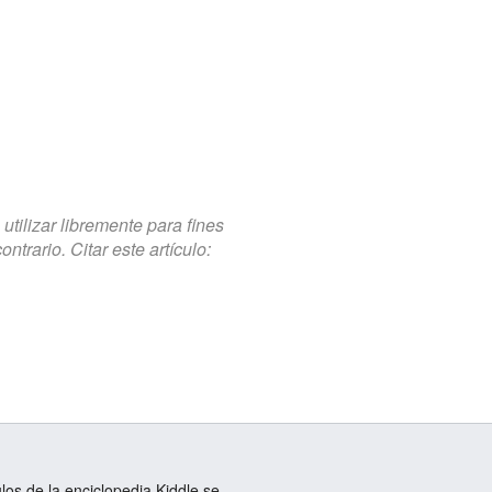
tilizar libremente para fines
trario. Citar este artículo:
ulos de la enciclopedia Kiddle se