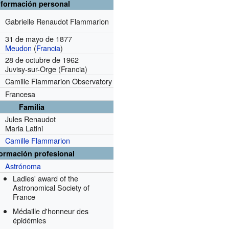
nformación personal
Gabrielle Renaudot Flammarion
31 de mayo de 1877
Meudon
(
Francia
)
28 de octubre de 1962
Juvisy-sur-Orge (Francia)
Camille Flammarion Observatory
Francesa
Familia
Jules Renaudot
Maria Latini
Camille Flammarion
formación profesional
Astrónoma
Ladies' award of the
Astronomical Society of
France
Médaille d'honneur des
épidémies