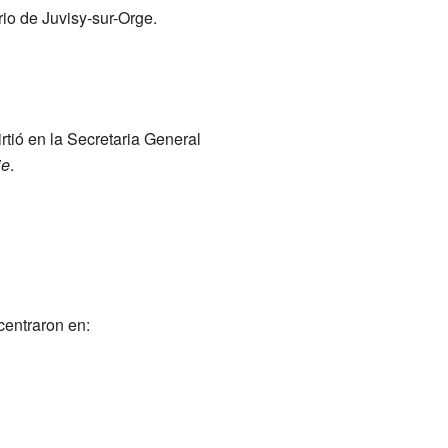
io de Juvisy-sur-Orge.
tió en la Secretaria General
ie
.
centraron en: