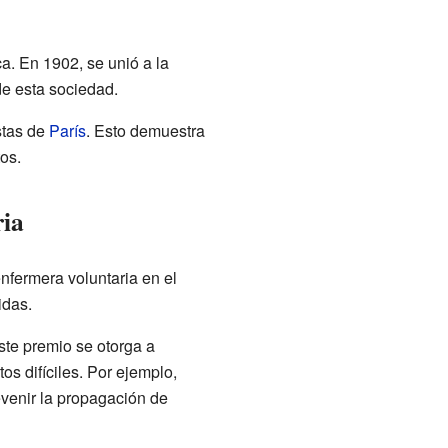
a. En 1902, se unió a la
de esta sociedad.
stas de
París
. Esto demuestra
os.
ria
nfermera voluntaria en el
idas.
Este premio se otorga a
s difíciles. Por ejemplo,
venir la propagación de