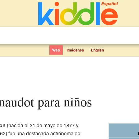
Web
Imágenes
English
enaudot para niños
ion
(nacida el 31 de mayo de 1877 y
1962) fue una destacada astrónoma de