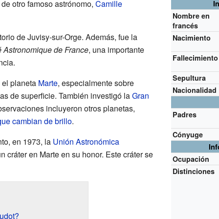
a de otro famoso astrónomo,
Camille
I
Nombre en
francés
torio de Juvisy-sur-Orge. Además, fue la
Nacimiento
é Astronomique de France
, una importante
Fallecimiento
ncia.
Sepultura
 el planeta
Marte
, especialmente sobre
Nacionalidad
as de superficie. También investigó la
Gran
bservaciones incluyeron otros planetas,
Padres
que cambian de brillo
.
Cónyuge
to, en 1973, la
Unión Astronómica
In
 cráter en Marte en su honor. Este cráter se
Ocupación
Distinciones
audot?