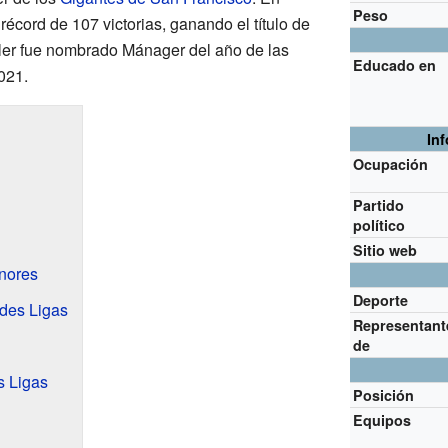
Peso
récord de 107 victorias, ganando el título de
apler fue nombrado Mánager del año de las
Educado en
021.
In
Ocupación
Partido
político
Sitio web
enores
Deporte
des Ligas
Representant
de
s Ligas
Posición
Equipos