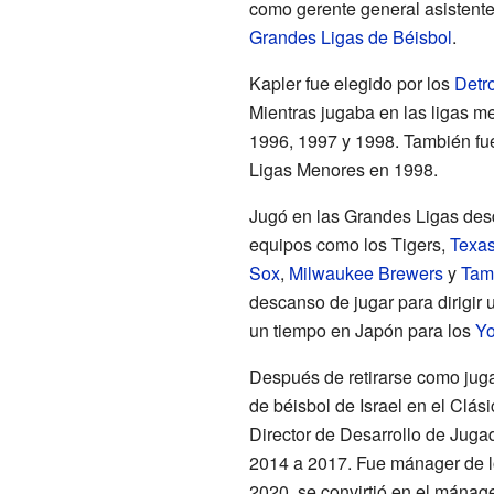
como gerente general asistente
Grandes Ligas de Béisbol
.
Kapler fue elegido por los
Detro
Mientras jugaba en las ligas m
1996, 1997 y 1998. También fu
Ligas Menores en 1998.
Jugó en las Grandes Ligas des
equipos como los Tigers,
Texa
Sox
,
Milwaukee Brewers
y
Tam
descanso de jugar para dirigir
un tiempo en Japón para los
Yo
Después de retirarse como juga
de béisbol de Israel en el Clás
Director de Desarrollo de Juga
2014 a 2017. Fue mánager de 
2020, se convirtió en el mánag