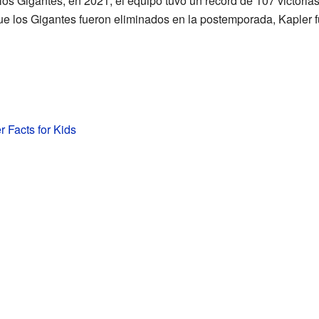
s Gigantes, en 2021, el equipo tuvo un récord de 107 victorias 
que los Gigantes fueron eliminados en la postemporada, Kaple
 Facts for Kids