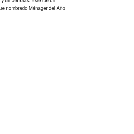
y 55 derrotas. Este fue un
r fue nombrado Mánager del Año