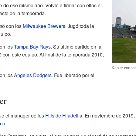
e de ese mismo año. Volvió a firmar con ellos el
esto de la temporada.
rmó con los
Milwaukee Brewers
. Jugó toda la
uipo.
con los
Tampa Bay Rays
. Su último partido en la
0 con este equipo. Al final de la temporada 2010,
Kapler con lo
con los
Angeles Dodgers
. Fue liberado por el
.
er
ue el mánager de los
Filis de Filadelfia
. En noviembre de 2019,
sco
.