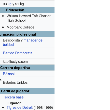
93
kg
y 91 kg
Educación
William Howard Taft Charter
High School
Moorpark College
formación profesional
Beisbolista y
mánager de
béisbol
Partido Demócrata
kaplifestyle.com
Carrera deportiva
Béisbol
e
Estados Unidos
Perfil de jugador
Tercera base
Jugador
Tigres de Detroit
(1998-1999)