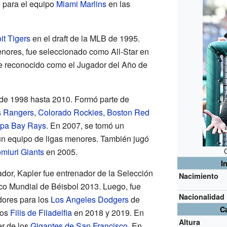
 para el equipo
Miami Marlins
en las
it Tigers
en el draft de la MLB de 1995.
enores, fue seleccionado como All-Star en
e reconocido como el Jugador del Año de
de 1998 hasta 2010. Formó parte de
s Rangers
,
Colorado Rockies
,
Boston Red
pa Bay Rays
. En 2007, se tomó un
 un equipo de ligas menores. También jugó
miuri Giants
en 2005.
I
dor, Kapler fue entrenador de la Selección
Nacimiento
ico Mundial de Béisbol 2013. Luego, fue
Nacionalidad
dores para los
Los Angeles Dodgers
de
Ca
los
Filis de Filadelfia
en 2018 y 2019. En
Altura
er de los
Gigantes de San Francisco
. En