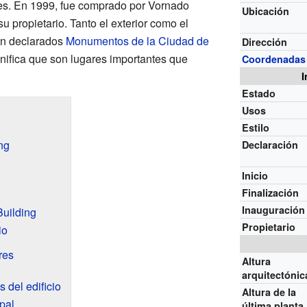
s. En 1999, fue comprado por Vornado
Ubicación
u propietario. Tanto el exterior como el
ron declarados
Monumentos de la Ciudad de
Dirección
nifica que son lugares importantes que
Coordenadas
I
Estado
Usos
Estilo
ng
Declaración
Inicio
Finalización
Inauguración
Building
Propietario
io
res
Altura
arquitectónic
s del edificio
Altura de la
ipal
última planta