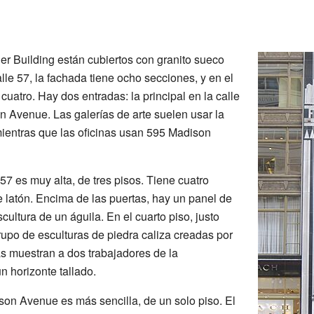
ler Building están cubiertos con granito sueco
lle 57, la fachada tiene ocho secciones, y en el
uatro. Hay dos entradas: la principal en la calle
 Avenue. Las galerías de arte suelen usar la
mientras que las oficinas usan 595 Madison
 57 es muy alta, de tres pisos. Tiene cuatro
e latón. Encima de las puertas, hay un panel de
ultura de un águila. En el cuarto piso, justo
rupo de esculturas de piedra caliza creadas por
s muestran a dos trabajadores de la
un horizonte tallado.
on Avenue es más sencilla, de un solo piso. El