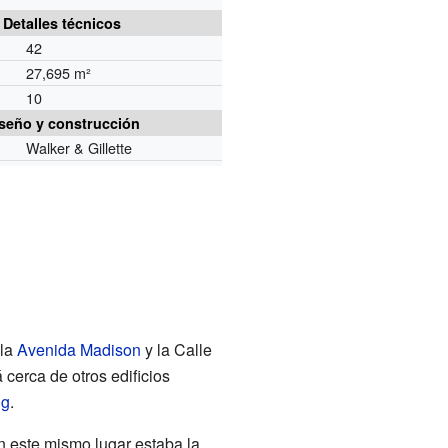
Detalles técnicos
42
27,695 m²
10
seño y construcción
Walker & Gillette
 la
Avenida Madison
y la Calle
cerca de otros edificios
ng
.
en este mismo lugar estaba la