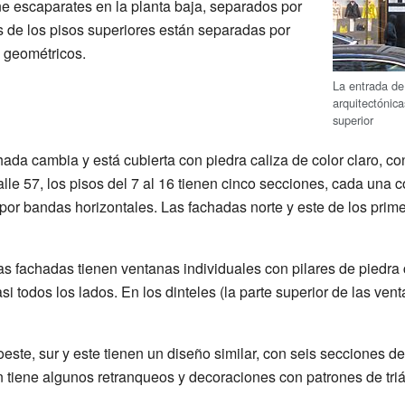
ene escaparates en la planta baja, separados por
s de los pisos superiores están separadas por
 geométricos.
La entrada de 
arquitectónic
superior
chada cambia y está cubierta con piedra caliza de color claro, c
alle 57, los pisos del 7 al 16 tienen cinco secciones, cada una 
or bandas horizontales. Las fachadas norte y este de los prim
as fachadas tienen ventanas individuales con pilares de piedra 
si todos los lados. En los dinteles (la parte superior de las ven
este, sur y este tienen un diseño similar, con seis secciones de 
n tiene algunos retranqueos y decoraciones con patrones de tri