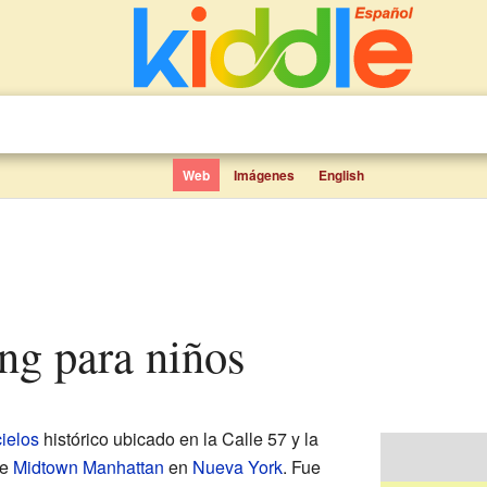
Web
Imágenes
English
ing para niños
ielos
histórico ubicado en la Calle 57 y la
de
Midtown Manhattan
en
Nueva York
. Fue