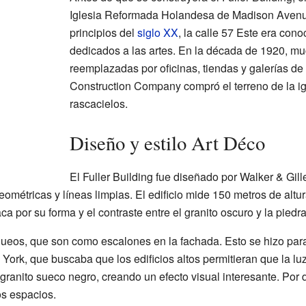
Iglesia Reformada Holandesa de Madison Avenue
principios del
siglo XX
, la calle 57 Este era cono
dedicados a las artes. En la década de 1920, m
reemplazadas por oficinas, tiendas y galerías de 
Construction Company compró el terreno de la ig
rascacielos.
Diseño y estilo Art Déco
El Fuller Building fue diseñado por Walker & Gill
eométricas y líneas limpias. El edificio mide 150 metros de altu
ca por su forma y el contraste entre el granito oscuro y la piedr
nqueos, que son como escalones en la fachada. Esto se hizo par
ork, que buscaba que los edificios altos permitieran que la luz d
 granito sueco negro, creando un efecto visual interesante. Por 
os espacios.