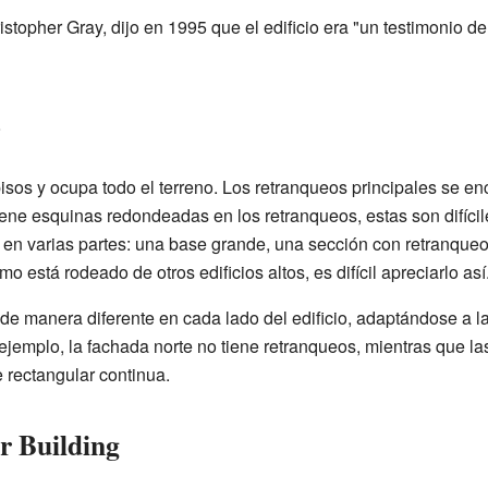
istopher Gray, dijo en 1995 que el edificio era "un testimonio de
o
 pisos y ocupa todo el terreno. Los retranqueos principales se e
ene esquinas redondeadas en los retranqueos, estas son difícile
ra en varias partes: una base grande, una sección con retranque
o está rodeado de otros edificios altos, es difícil apreciarlo así
 de manera diferente en cada lado del edificio, adaptándose a l
jemplo, la fachada norte no tiene retranqueos, mientras que las o
e rectangular continua.
r Building