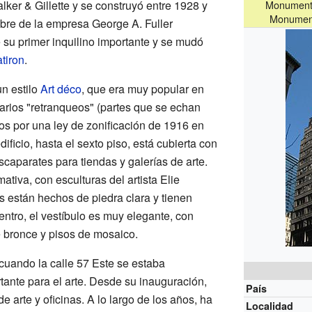
lker & Gillette y se construyó entre 1928 y
Monumento
Monument
mbre de la empresa George A. Fuller
su primer inquilino importante y se mudó
atiron
.
un estilo
Art déco
, que era muy popular en
arios "retranqueos" (partes que se echan
ios por una ley de zonificación de 1916 en
ificio, hasta el sexto piso, está cubierta con
scaparates para tiendas y galerías de arte.
ativa, con esculturas del artista Elie
 están hechos de piedra clara y tienen
tro, el vestíbulo es muy elegante, con
 bronce y pisos de mosaico.
 cuando la calle 57 Este se estaba
tante para el arte. Desde su inauguración,
País
 arte y oficinas. A lo largo de los años, ha
Localidad