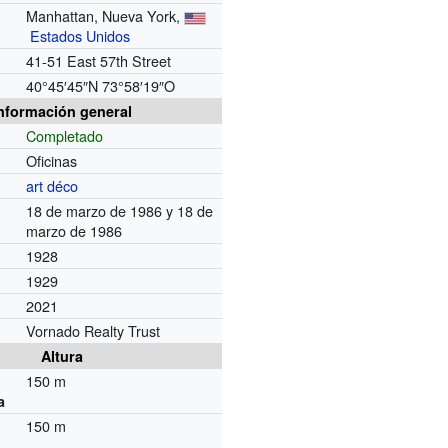
Manhattan, Nueva York,
Estados Unidos
41-51 East 57th Street
40°45′45″N
73°58′19″O
nformación general
Completado
Oficinas
art déco
18 de marzo de 1986 y 18 de
marzo de 1986
1928
1929
2021
Vornado Realty Trust
Altura
150 m
a
150 m