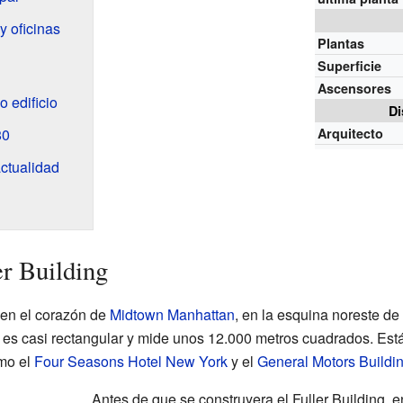
y oficinas
Plantas
Superficie
Ascensores
 edificio
Di
80
Arquitecto
ctualidad
er Building
 en el corazón de
Midtown Manhattan
, en la esquina noreste de
 es casi rectangular y mide unos 12.000 metros cuadrados. Está 
mo el
Four Seasons Hotel New York
y el
General Motors Buildi
Antes de que se construyera el Fuller Building, 