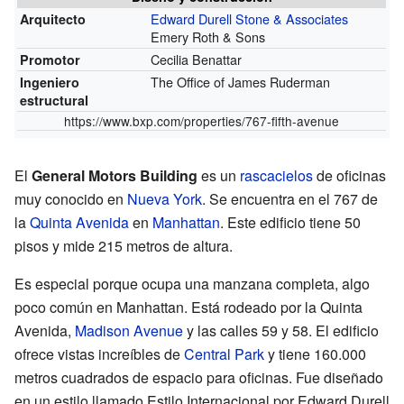
Edward Durell Stone & Associates
Arquitecto
Emery Roth & Sons
Cecilia Benattar
Promotor
The Office of James Ruderman
Ingeniero
estructural
https://www.bxp.com/properties/767-fifth-avenue
El
General Motors Building
es un
rascacielos
de oficinas
muy conocido en
Nueva York
. Se encuentra en el 767 de
la
Quinta Avenida
en
Manhattan
. Este edificio tiene 50
pisos y mide 215 metros de altura.
Es especial porque ocupa una manzana completa, algo
poco común en Manhattan. Está rodeado por la Quinta
Avenida,
Madison Avenue
y las calles 59 y 58. El edificio
ofrece vistas increíbles de
Central Park
y tiene 160.000
metros cuadrados de espacio para oficinas. Fue diseñado
en un estilo llamado Estilo Internacional por Edward Durell