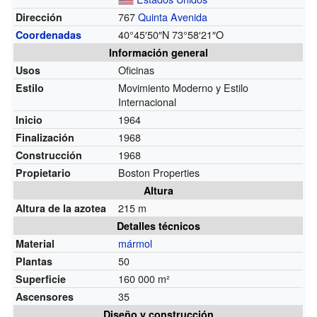
767
Quinta Avenida
Dirección
40°45′50″N 73°58′21″O
Coordenadas
Información general
Oficinas
Usos
Movimiento Moderno y Estilo
Estilo
Internacional
1964
Inicio
1968
Finalización
1968
Construcción
Boston Properties
Propietario
Altura
215 m
Altura de la azotea
Detalles técnicos
mármol
Material
50
Plantas
160 000 m²
Superficie
35
Ascensores
Diseño y construcción