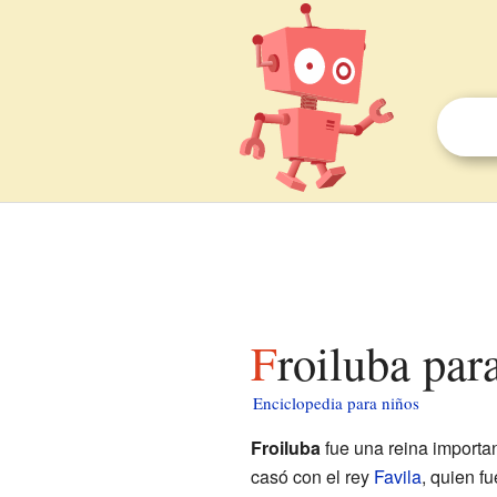
Froiluba par
Enciclopedia para niños
Froiluba
fue una reina importan
casó con el rey
Favila
, quien f