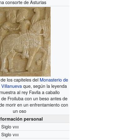
na consorte de Asturias
 de los capiteles del
Monasterio de
 Villanueva
que, según la leyenda
uestra al rey Favila a caballo
 de Froiluba con un beso antes de
y de morir en un enfrentamiento con
un oso
nformación personal
Siglo
viii
Siglo
viii