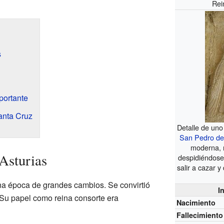
Rei
s
portante
Santa Cruz
Detalle de uno
San Pedro de
moderna, m
Asturias
despidiéndose
salir a cazar 
na época de grandes cambios. Se convirtió
I
 Su papel como reina consorte era
Nacimiento
Fallecimiento