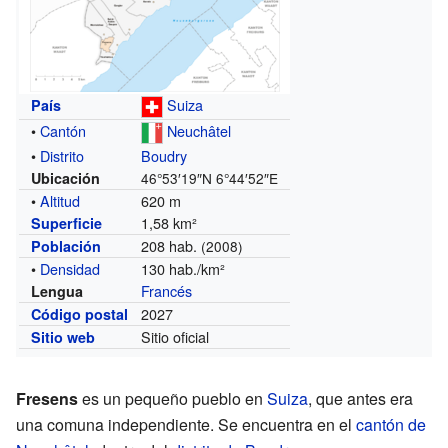
Suiza
País
•
Cantón
Neuchâtel
•
Distrito
Boudry
Ubicación
46°53′19″N
6°44′52″E
•
Altitud
620 m
1,58 km²
Superficie
208 hab.
Población
(2008)
•
Densidad
130 hab./km²
Francés
Lengua
2027
Código postal
Sitio oficial
Sitio web
Fresens
es un pequeño pueblo en
Suiza
, que antes era
una comuna independiente. Se encuentra en el
cantón de