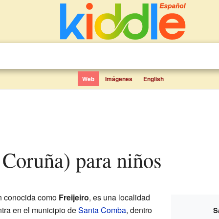
Web
Imágenes
English
a Coruña) para niños
én conocida como
Freijeiro
, es una localidad
tra en el municipio de
Santa Comba
, dentro
S