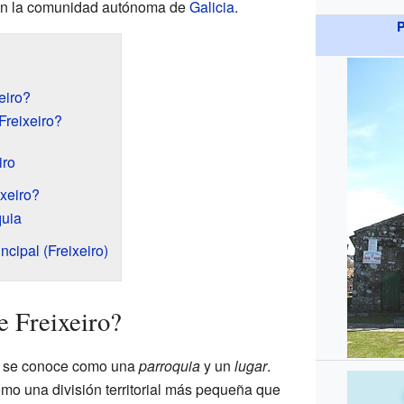
en la comunidad autónoma de
Galicia
.
P
eiro?
Freixeiro?
iro
xeiro?
quia
ncipal (Freixeiro)
e Freixeiro?
ue se conoce como una
parroquia
y un
lugar
.
omo una división territorial más pequeña que