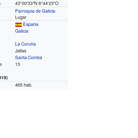
43°00′33″N
8°44′23″O
s
Parroquia de Galicia
Lugar
España
Galicia
La Coruña
Jallas
Santa Comba
e
13
019)
465 hab.