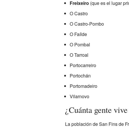
Freixeiro
(que es el lugar pr
O Castro
O Castro-Pombo
O Faílde
O Pombal
O Tarroal
Portocarreiro
Portochán
Portomadeiro
Vilarnovo
¿Cuánta gente vive
La población de San Fins de Fr