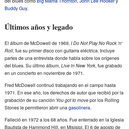
del blues como
Big Mama Thornton
,
John Lee Hooker
y
Buddy Guy
.
Últimos años y legado
El álbum de McDowell de 1969,
I Do Not Play No Rock 'n'
Roll
, fue su primer disco con guitarra eléctrica. Incluye
partes de una entrevista donde habla sobre los orígenes
del blues. Su último álbum,
Live in New York
, fue grabado
en un concierto en noviembre de 1971.
Fred McDowell continuó trabajando en el campo hasta
1971. En ese año, los derechos de autor que recibió por la
grabación de su canción
You got to move
por los Rolling
Stones le permitieron abrir una
gasolinera
.
Falleció en 1972 a los 68 años. Fue enterrado en la Iglesia
Bautista de Hammond Hill, en Misisipi. El 6 de agosto de