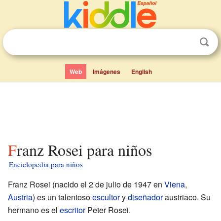
Web
Imágenes
English
Franz Rosei para niños
Enciclopedia para niños
Franz Rosei (nacido el 2 de julio de 1947 en
Viena
,
Austria
) es un talentoso
escultor
y
diseñador
austriaco. Su
hermano es el
escritor
Peter Rosei.