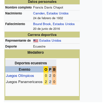
Datos personales
Nombre completo
Francis Davis Chapot
Nacimiento
Camden
,
Estados Unidos
24 de febrero de 1932
Fallecimiento
Bound Brook
,
Estados Unidos
20 de junio de 2016
Carrera deportiva
Representante de
Estados Unidos
Deporte
Ecuestre
Medallero
Deportes ecuestres
Evento
O
P
B
Juegos Olímpicos
0
2
0
Juegos Panamericanos
2
2
0