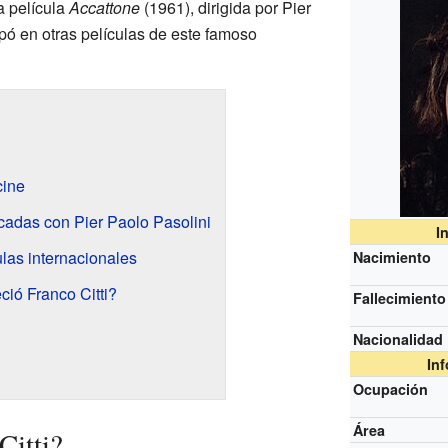
a película
Accattone
(1961), dirigida por Pier
pó en otras películas de este famoso
cine
adas con Pier Paolo Pasolini
I
ulas internacionales
Nacimiento
ció Franco Citti?
Fallecimiento
Nacionalidad
In
Ocupación
Área
Citti?