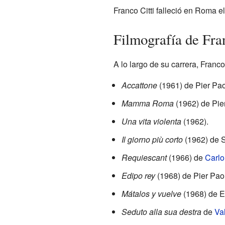
Franco Citti falleció en Roma e
Filmografía de Fran
A lo largo de su carrera, Franc
Accattone
(1961) de Pier Pao
Mamma Roma
(1962) de Pier
Una vita violenta
(1962).
Il giorno più corto
(1962) de S
Requiescant
(1966) de
Carlo
Edipo rey
(1968) de Pier Paol
Mátalos y vuelve
(1968) de En
Seduto alla sua destra
de
Val