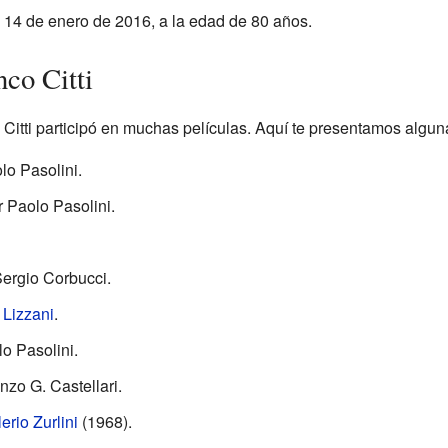
l 14 de enero de 2016, a la edad de 80 años.
co Citti
o Citti participó en muchas películas. Aquí te presentamos algu
lo Pasolini.
 Paolo Pasolini.
ergio Corbucci.
 Lizzani
.
o Pasolini.
zo G. Castellari.
erio Zurlini
(1968).