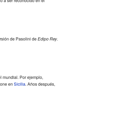
dó a ser reconocido en el
ersión de Pasolini de
Edipo Rey
.
el mundial. Por ejemplo,
leone en
Sicilia
. Años después,