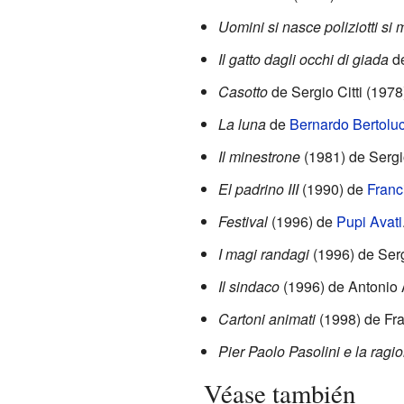
Uomini si nasce poliziotti si
Il gatto dagli occhi di giada
de
Casotto
de Sergio Citti (1978
La luna
de
Bernardo Bertoluc
Il minestrone
(1981) de Sergio
El padrino III
(1990) de
Franc
Festival
(1996) de
Pupi Avati
I magi randagi
(1996) de Sergi
Il sindaco
(1996) de Antonio 
Cartoni animati
(1998) de Fran
Pier Paolo Pasolini e la ragi
Véase también