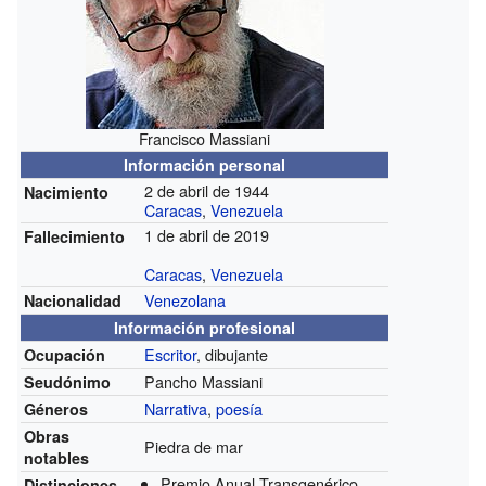
Francisco Massiani
Información personal
2 de abril de 1944
Nacimiento
Caracas
,
Venezuela
1 de abril de 2019
Fallecimiento
Caracas
,
Venezuela
Venezolana
Nacionalidad
Información profesional
Escritor
, dibujante
Ocupación
Pancho Massiani
Seudónimo
Narrativa
,
poesía
Géneros
Obras
Piedra de mar
notables
Premio Anual Transgenérico
Distinciones