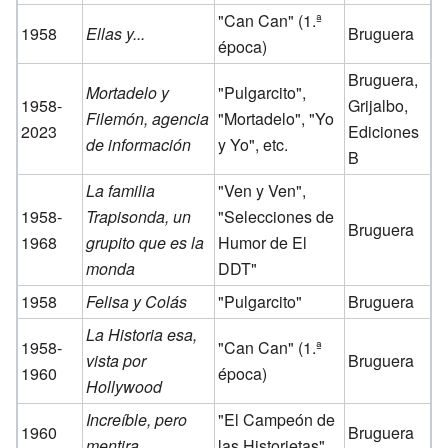
"Can Can" (1.ª
1958
Ellas y...
Bruguera
época)
Bruguera,
Mortadelo y
"Pulgarcito",
1958-
Grijalbo,
Filemón, agencia
"Mortadelo", "Yo
2023
Ediciones
de información
y Yo", etc.
B
La familia
"Ven y Ven",
1958-
Trapisonda, un
"Selecciones de
Bruguera
1968
grupito que es la
Humor de El
monda
DDT"
1958
Felisa y Colás
"Pulgarcito"
Bruguera
La Historia esa,
1958-
"Can Can" (1.ª
vista por
Bruguera
1960
época)
Hollywood
Increíble, pero
"El Campeón de
1960
Bruguera
mentira
las Historietas"