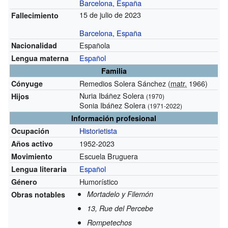
Barcelona
,
España
15 de julio de 2023
Fallecimiento
Barcelona
,
España
Española
Nacionalidad
Español
Lengua materna
Familia
Remedios Solera Sánchez (
matr.
1966)
Cónyuge
Nuria Ibáñez Solera
Hijos
(1970)
Sonia Ibáñez Solera
(1971-2022)
Información profesional
Historietista
Ocupación
1952-2023
Años activo
Escuela Bruguera
Movimiento
Español
Lengua literaria
Humorístico
Género
Mortadelo y Filemón
Obras notables
13, Rue del Percebe
Rompetechos