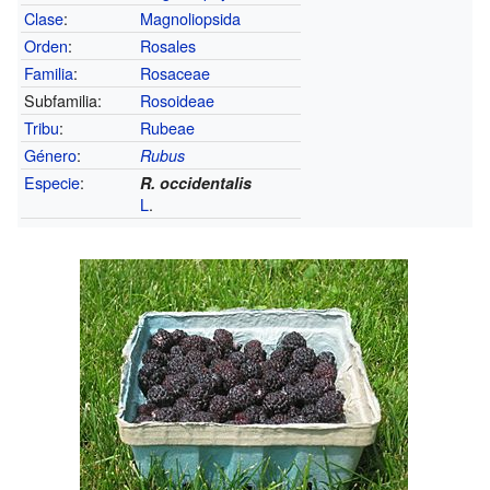
Clase
:
Magnoliopsida
Orden
:
Rosales
Familia
:
Rosaceae
Subfamilia:
Rosoideae
Tribu
:
Rubeae
Género
:
Rubus
Especie
:
R. occidentalis
L
.