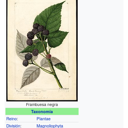
Frambuesa negra
Taxonomía
Reino
:
Plantae
División
:
Magnoliophyta