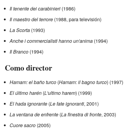
Il tenente dei carabinieri
(1986)
Il maestro del terrore
(1988, para televisión)
La Scorta
(1993)
Anche i commercialisti hanno un'anima
(1994)
Il Branco
(1994)
Como director
Hamam: el baño turco
(
Hamam: il bagno turco
) (1997)
El último harén
(
L'ultimo harem
) (1999)
El hada ignorante
(
Le fate ignoranti
, 2001)
La ventana de enfrente
(
La finestra di fronte
, 2003)
Cuore sacro
(2005)