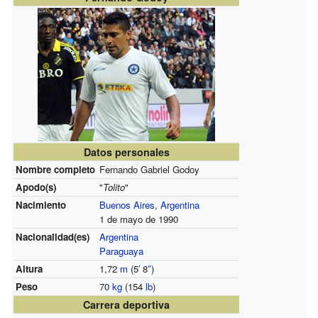
Datos personales
Nombre completo
Fernando Gabriel Godoy
Apodo(s)
"
Tolito
"
Nacimiento
Buenos Aires
,
Argentina
1 de mayo de 1990
Nacionalidad(es)
Argentina
Paraguaya
Altura
1,72
m
(5
′
8
″
)
Peso
70
kg
(154
lb
)
Carrera deportiva