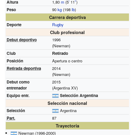
Altura
1,80
m
(5
′
11
″
)
Peso
90
kg
(198
lb
)
Carrera deportiva
Deporte
Rugby
Club profesional
Debut deportivo
1996
(Newman)
Club
Retirado
Posición
Apertura o centro
Retirada deportiva
2014
(Newman)
Debut como
2015
entrenador
(Argentina XV)
Equipo entr.
Selección Argentina
Selección nacional
Selección
Argentina
Part.
87
Trayectoria
Newman (1996-2000)