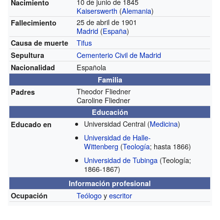
10 de junio de 1845
Nacimiento
Kaiserswerth
(
Alemania
)
25 de abril de 1901
Fallecimiento
Madrid
(
España
)
Tifus
Causa de muerte
Cementerio Civil de Madrid
Sepultura
Española
Nacionalidad
Familia
Theodor Fliedner
Padres
Caroline Fliedner
Educación
Universidad Central
(
Medicina
)
Educado en
Universidad de Halle-
Wittenberg
(
Teología
; hasta 1866)
Universidad de Tubinga
(Teología;
1866-1867)
Información profesional
Teólogo
y
escritor
Ocupación