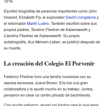
1919.
Escribió biografías de personas importantes como John
Howard, Elizabeth Fry, el explorador
David Livingstone
y
el reformador
Martín Lutero
. También escribió sobre sus
propios padres,
Teodoro Fliedner de Kaiserswerth
y
Carolina Fliedner de Kaiserswerth
. Su propia
autobiografía,
Aus Meinem Leben
, se publicó después de
su muerte.
La creación del Colegio El Porvenir
Federico Fliedner tuvo una familia numerosa con su
esposa escocesa, Juana Brown. Ella fue una gran
colaboradora y le ayudó mucho en su trabajo. Juntos,
pensaron en crear un centro privado de bachillerato.
Con mucho esfuerzo, reunió los fondos para lo que sería