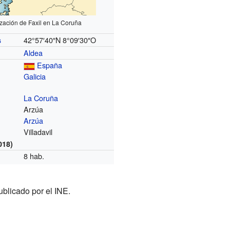
zación de Faxil en La Coruña
42°57′40″N
8°09′30″O
s
Aldea
España
Galicia
La Coruña
Arzúa
Arzúa
Villadavil
018)
8 hab.
ublicado por el INE.