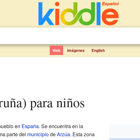
Web
Imágenes
English
oruña) para niños
pueblo en
España
. Se encuentra en la
rma parte del
municipio
de
Arzúa
. Esta zona