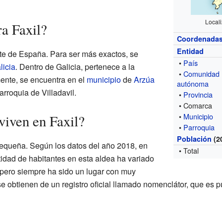
Locali
a Faxil?
Coordenada
Entidad
ste de España. Para ser más exactos, se
•
País
licia
. Dentro de Galicia, pertenece a la
•
Comunidad
mente, se encuentra en el
municipio
de
Arzúa
autónoma
arroquia de Villadavil.
•
Provincia
• Comarca
•
Municipio
viven en Faxil?
•
Parroquia
Población
(2
pequeña. Según los datos del año 2018, en
• Total
tidad de habitantes en esta aldea ha variado
, pero siempre ha sido un lugar con muy
e obtienen de un registro oficial llamado nomenclátor, que es p