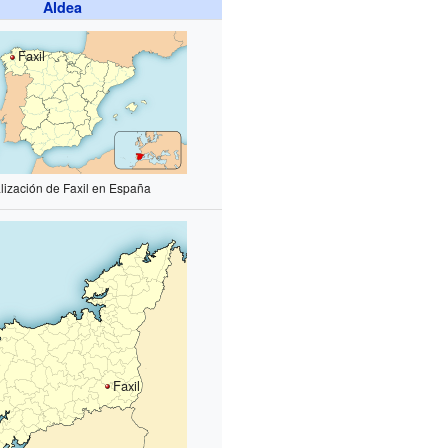
Aldea
Faxil
lización de Faxil en España
Faxil