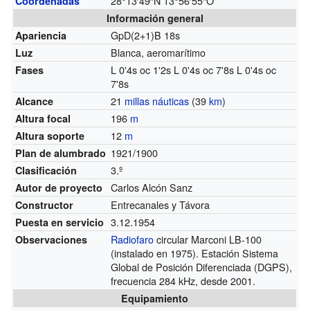
28°13′49″N
13°56′55″O
Coordenadas
Información general
GpD(2+1)B 18s
Apariencia
Blanca, aeromarítimo
Luz
L 0'4s oc 1'2s L 0'4s oc 7'8s L 0'4s oc
Fases
7'8s
21
millas náuticas
(39
km
)
Alcance
196
m
Altura focal
12
m
Altura soporte
1921/1900
Plan de alumbrado
3.º
Clasificación
Carlos Alcón Sanz
Autor de proyecto
Entrecanales y Távora
Constructor
3.12.1954
Puesta en servicio
Radiofaro
circular Marconi LB-100
Observaciones
(instalado en 1975). Estación Sistema
Global de Posición Diferenciada (DGPS),
frecuencia 284 kHz, desde 2001.
Equipamiento