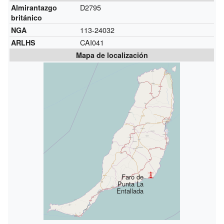
D2795
Almirantazgo
británico
113-24032
NGA
CAI041
ARLHS
Mapa de localización
Faro de
Punta La
Entallada