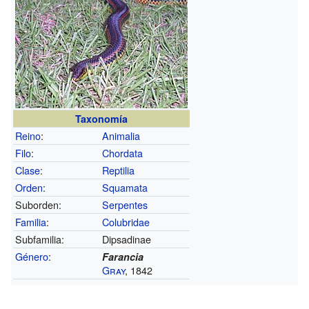
Taxonomía
Reino
:
Animalia
Filo
:
Chordata
Clase
:
Reptilia
Orden
:
Squamata
Suborden:
Serpentes
Familia
:
Colubridae
Subfamilia:
Dipsadinae
Género
:
Farancia
Gray
, 1842