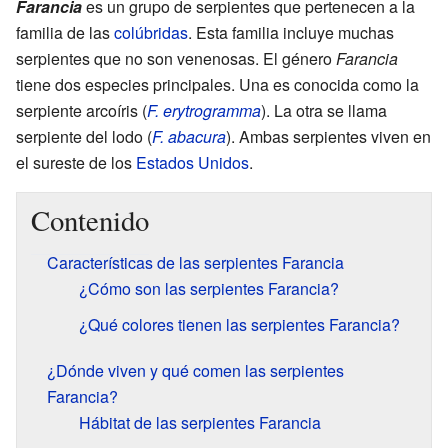
Farancia
es un grupo de serpientes que pertenecen a la
familia de las
colúbridas
. Esta familia incluye muchas
serpientes que no son venenosas. El género
Farancia
tiene dos especies principales. Una es conocida como la
serpiente arcoíris (
F. erytrogramma
). La otra se llama
serpiente del lodo (
F. abacura
). Ambas serpientes viven en
el sureste de los
Estados Unidos
.
Contenido
Características de las serpientes Farancia
¿Cómo son las serpientes Farancia?
¿Qué colores tienen las serpientes Farancia?
¿Dónde viven y qué comen las serpientes
Farancia?
Hábitat de las serpientes Farancia