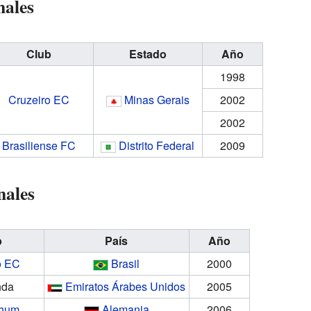
ales
Club
Estado
Año
1998
Cruzeiro EC
Minas Gerais
2002
2002
Brasiliense FC
Distrito Federal
2009
nales
b
País
Año
o EC
Brasil
2000
hda
Emiratos Árabes Unidos
2005
chum
Alemania
2006