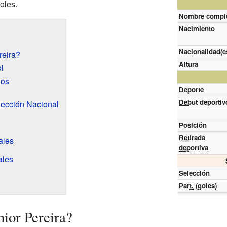
oles.
Nombre compl
Nacimiento
Nacionalidad(e
reira?
Altura
l
dos
Deporte
Debut deportiv
lección Nacional
Posición
Retirada
ales
deportiva
ales
Selección
Part.
(goles)
nior Pereira?