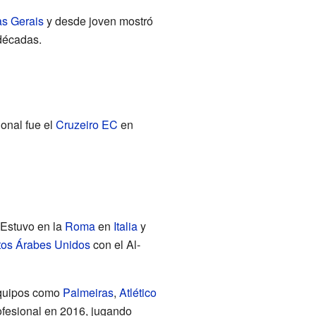
s Gerais
y desde joven mostró
 décadas.
ional fue el
Cruzeiro EC
en
 Estuvo en la
Roma
en
Italia
y
tos Árabes Unidos
con el Al-
equipos como
Palmeiras
,
Atlético
profesional en 2016, jugando