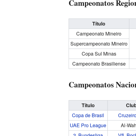
Campeonatos Region
Título
Campeonato Mineiro
Supercampeonato Mineiro
Copa Sul Minas
Campeonato Brasiliense
Campeonatos Nacio
Título
Clu
Copa de Brasil
Cruzeir
UAE Pro League
Al-Wa
2. Bundesliga
VfL Bo