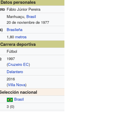
Datos personales
eto
Fábio Júnior Pereira
Manhuaçu,
Brasil
20 de noviembre de 1977
s)
Brasileña
1,80
metros
Carrera deportiva
Fútbol
o
1997
(
Cruzeiro EC
)
Delantero
2016
(
Villa Nova
)
Selección nacional
Brasil
3 (0)