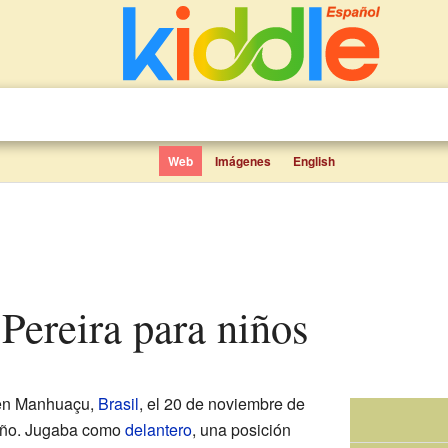
Web
Imágenes
English
 Pereira para niños
en Manhuaçu,
Brasil
, el 20 de noviembre de
leño. Jugaba como
delantero
, una posición