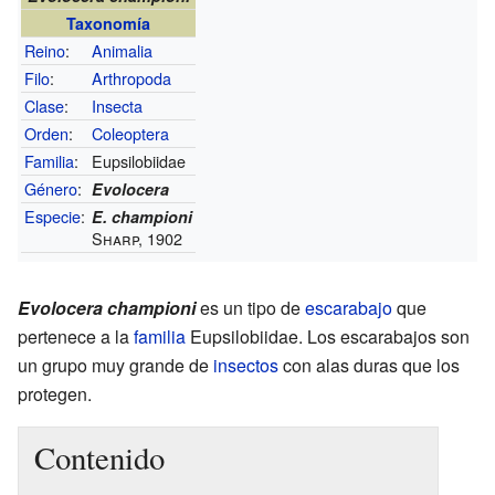
Taxonomía
Reino
:
Animalia
Filo
:
Arthropoda
Clase
:
Insecta
Orden
:
Coleoptera
Familia
:
Eupsilobiidae
Género
:
Evolocera
Especie
:
E. championi
Sharp, 1902
Evolocera championi
es un tipo de
escarabajo
que
pertenece a la
familia
Eupsilobiidae. Los escarabajos son
un grupo muy grande de
insectos
con alas duras que los
protegen.
Contenido