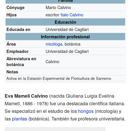
Mario Calvino
Cónyuge
escritor
Italo Calvino
Hijos
Educación
Universidad de Cagliari
Educada en
Información profesional
micóloga
, botánica
Área
Universidad de Cagliari
Empleador
Abreviatura en
Calvino
botánica
Notas
Activa en la Estación Experimental de Floricultura de Sanremo
Eva Mameli Calvino
(nacida Giuliana Luigia Evelina
Mameli, 1886 - 1978) fue una destacada científica italiana.
Se especializó en el estudio de los
hongos
(micología) y
las
plantas
(botánica). También fue profesora universitaria.