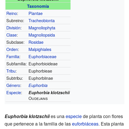
Taxonomía
Reino
:
Plantae
Subreino:
Tracheobionta
División
:
Magnoliophyta
Clase
:
Magnoliopsida
Subclase:
Rosidae
Orden
:
Malpighiales
Familia
:
Euphorbiaceae
Subfamilia:
Euphorbioideae
Tribu
:
Euphorbieae
Subtribu:
Euphorbiinae
Género
:
Euphorbia
Especie
:
Euphorbia klotzschii
Oudejans
Euphorbia klotzschii
es una
especie
de planta con flores
que pertenece a la familia de las
euforbiáceas
. Esta planta