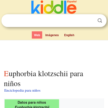
Web
Imágenes
English
Euphorbia klotzschii para
niños
Enciclopedia para niños
Datos para niños
Euphorbia klotzschii