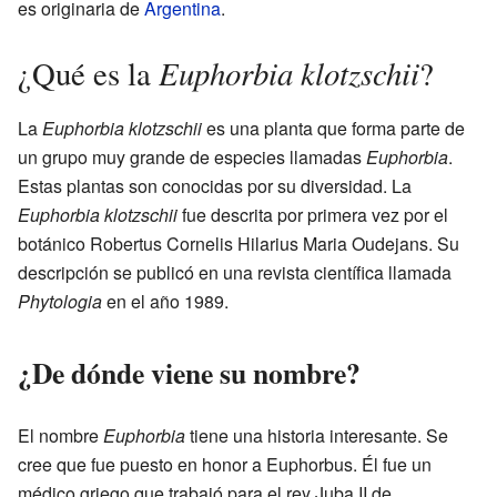
es originaria de
Argentina
.
Euphorbia klotzschii
¿Qué es la
?
La
Euphorbia klotzschii
es una planta que forma parte de
un grupo muy grande de especies llamadas
Euphorbia
.
Estas plantas son conocidas por su diversidad. La
Euphorbia klotzschii
fue descrita por primera vez por el
botánico Robertus Cornelis Hilarius Maria Oudejans. Su
descripción se publicó en una revista científica llamada
Phytologia
en el año 1989.
¿De dónde viene su nombre?
El nombre
Euphorbia
tiene una historia interesante. Se
cree que fue puesto en honor a Euphorbus. Él fue un
médico griego que trabajó para el rey Juba II de