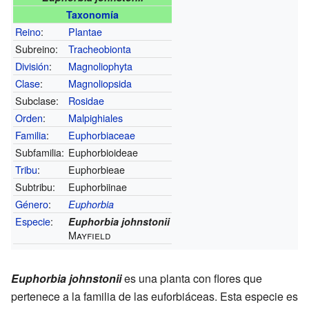
Taxonomía
Reino
:
Plantae
Subreino:
Tracheobionta
División
:
Magnoliophyta
Clase
:
Magnoliopsida
Subclase:
Rosidae
Orden
:
Malpighiales
Familia
:
Euphorbiaceae
Subfamilia:
Euphorbioideae
Tribu
:
Euphorbieae
Subtribu:
Euphorbiinae
Género
:
Euphorbia
Especie
:
Euphorbia johnstonii
Mayfield
Euphorbia johnstonii
es una planta con flores que
pertenece a la familia de las euforbiáceas. Esta especie es