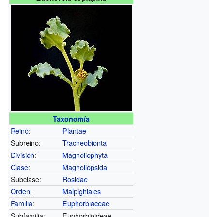
Taxonomía
Reino
:
Plantae
Subreino:
Tracheobionta
División
:
Magnoliophyta
Clase
:
Magnoliopsida
Subclase:
Rosidae
Orden
:
Malpighiales
Familia
:
Euphorbiaceae
Subfamilia:
Euphorbioideae