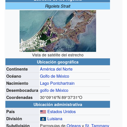
Rigolets Strait
Vista de satélite del estrecho
Ubicación geográfica
América del Norte
Continente
Golfo de México
Océano
Lago Pontchartrain
Nacimiento
golfo de México
Desembocadura
30°09′16″N
89°37′31″O
Coordenadas
Ubicación administrativa
Estados Unidos
País
Luisiana
División
Parroquias de
Orleans
y
St. Tammany
Subdivisión