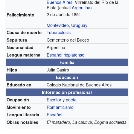
Buenos Aires
, Virreinato del Río de la
Plata (actual
Argentina
)
2 de abril de 1851
Fallecimiento
Montevideo
,
Uruguay
Tuberculosis
Causa de muerte
Cementerio del Buceo
Sepultura
Argentina
Nacionalidad
Español rioplatense
Lengua materna
Familia
Julia Castro
Hijos
Educación
Colegio Nacional de Buenos Aires
Educado en
Información profesional
Escritor
y
poeta
Ocupación
Romanticismo
Movimiento
Español
Lengua literaria
,
,
Obras notables
El matadero
La cautiva
Dogma socialista