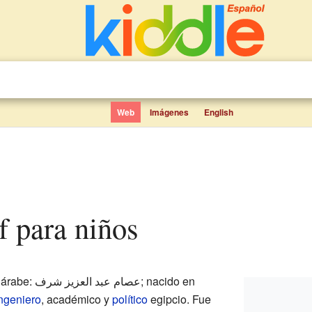
Web
Imágenes
English
f para niños
(en árabe: عصام عبد العزيز شرف; nacido en
ngeniero
, académico y
político
egipcio. Fue