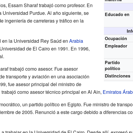
ios, Essam Sharaf trabajó como profesor. En
la Universidad Purdue. Al año siguiente, se
Educado en
e ingeniería de carreteras y tráfico en la
In
Ocupación
il en la Universidad Rey Saúd en
Arabia
Empleador
Universidad de El Cairo en 1991. En 1996,
al.
Partido
raf trabajó como asesor. Fue asesor
político
Distinciones
de transporte y aviación en una asociación
99, fue asesor principal del ministro de
 trabajó como asesor técnico principal en Al Ain,
Emiratos Árab
ocrático, un partido político en Egipto. Fue ministro de transp
ciembre de 2005. Renunció a este cargo debido a diferencias co
 a trabajar en la Universidad de El Cairo. Desde allí, expresó 