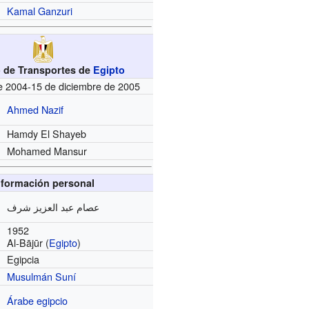
Kamal Ganzuri
o de Transportes de
Egipto
de 2004-15 de diciembre de 2005
Ahmed Nazif
Hamdy El Shayeb
Mohamed Mansur
nformación personal
عصام عبد العزيز شرف
1952
Al-Bājūr (
Egipto
)
Egipcia
Musulmán
Suní
Árabe egipcio