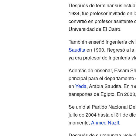
Después de terminar sus estud
1984, fue profesor invitado en 
convirtió en profesor asistente d
Universidad de El Cairo.
También enseñó ingeniería civ
Saudita
en 1990. Regresó a la 
ya era profesor de ingeniería vi
Además de enseñar, Essam Sha
principal para el departamento 
en
Yeda
, Arabia Saudita. En 19
transportes de Egipto. En 2003,
Se unió al Partido Nacional Dem
julio de 2004 hasta el 31 de di
momento,
Ahmed Nazif
.
Después de su renuncia, volvió