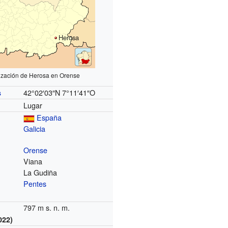
Herosa
ización de Herosa en Orense
42°02′03″N
7°11′41″O
s
Lugar
España
Galicia
Orense
Viana
La Gudiña
Pentes
797 m s. n. m.
022)