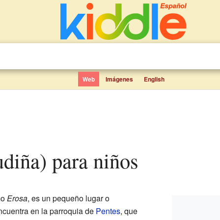
Web
Imágenes
English
udiña) para niños
mo
Erosa
, es un pequeño lugar o
ncuentra en la parroquia de
Pentes
, que