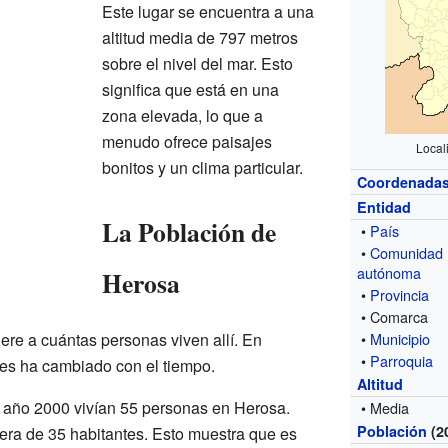
Este lugar se encuentra a una
altitud media de 797 metros
sobre el nivel del mar. Esto
significa que está en una
zona elevada, lo que a
menudo ofrece paisajes
Local
bonitos y un clima particular.
Coordenada
Entidad
La Población de
•
País
•
Comunidad
autónoma
Herosa
•
Provincia
• Comarca
iere a cuántas personas viven allí. En
•
Municipio
•
Parroquia
tes ha cambiado con el tiempo.
Altitud
el año 2000 vivían 55 personas en Herosa.
• Media
Población
(2
 era de 35 habitantes. Esto muestra que es