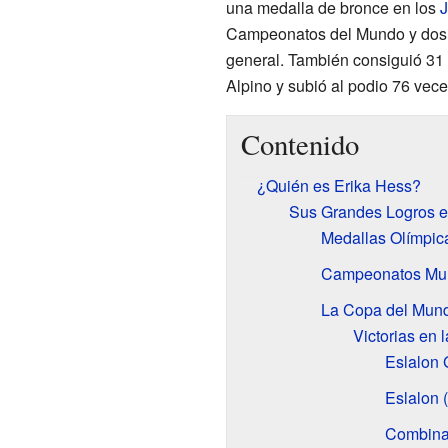
una medalla de bronce en los
J
Campeonatos del Mundo y dos C
general. También consiguió 31 
Alpino y subió al podio 76 vece
Contenido
¿Quién es Erika Hess?
Sus Grandes Logros e
Medallas Olímpic
Campeonatos Mun
La Copa del Mund
Victorias en 
Eslalon G
Eslalon (
Combinad