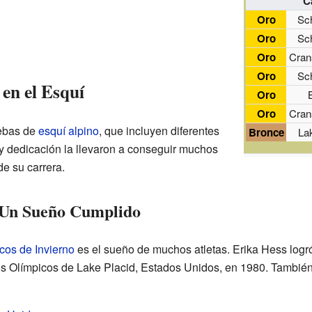
C
Oro
Sc
Oro
Sc
Oro
Cran
Oro
Sc
en el Esquí
Oro
Oro
Cran
uebas de
esquí alpino
, que incluyen diferentes
Bronce
La
 y dedicación la llevaron a conseguir muchos
de su carrera.
 Un Sueño Cumplido
cos de Invierno
es el sueño de muchos atletas. Erika Hess logr
os Olímpicos de Lake Placid, Estados Unidos, en 1980. También