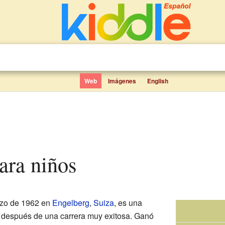
Web
Imágenes
English
para niños
arzo de 1962 en
Engelberg
,
Suiza
, es una
ó después de una carrera muy exitosa. Ganó