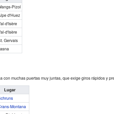
angs-Pizol
lpe d'Huez
al-d'Isère
al-d'Isère
t. Gervais
asna
ca con muchas puertas muy juntas, que exige giros rápidos y pr
Lugar
Schruns
Crans-Montana