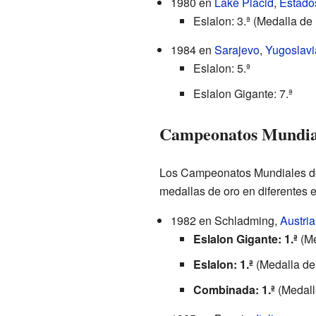
1980 en
Lake Placid
,
Estado
Eslalon: 3.ª (Medalla de
1984 en
Sarajevo
,
Yugoslavi
Eslalon: 5.ª
Eslalon Gigante: 7.ª
Campeonatos Mundial
Los Campeonatos Mundiales de 
medallas de oro en diferentes 
1982 en Schladming,
Austria
Eslalon Gigante: 1.ª
(Me
Eslalon: 1.ª
(Medalla de
Combinada: 1.ª
(Medall