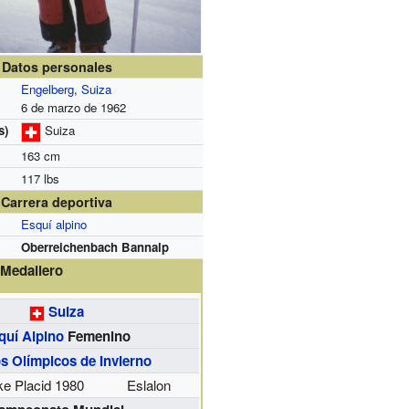
Datos personales
Engelberg
,
Suiza
6 de marzo de 1962
s)
Suiza
163 cm
117 lbs
Carrera deportiva
Esquí alpino
Oberreichenbach Bannalp
Medallero
Suiza
quí Alpino
Femenino
s Olímpicos de Invierno
ke Placid 1980
Eslalon