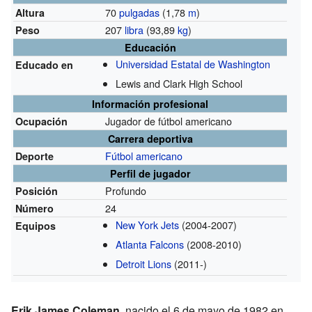
70
pulgadas
(1,78
m
)
Altura
207
libra
(93,89
kg
)
Peso
Educación
Universidad Estatal de Washington
Educado en
Lewis and Clark High School
Información profesional
Jugador de fútbol americano
Ocupación
Carrera deportiva
Fútbol americano
Deporte
Perfil de jugador
Profundo
Posición
24
Número
New York Jets
(2004-2007)
Equipos
Atlanta Falcons
(2008-2010)
Detroit Lions
(2011-)
Erik James Coleman
, nacido el 6 de mayo de 1982 en