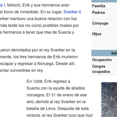
o I
, falleció, Erik y sus hermanos eran
Familia
l trono de inmediato. En su lugar,
Sverker II
Padres
Sverker mantuvo una buena relación con los
Cónyuge
más tarde los vio como posibles rivales por
sus hermanos a tener que irse de Suecia y
Hijos
eron derrotados por el rey Sverker en la
In
mente, los tres hermanos de Erik murieron
Ocupación
 escapar y regresar a Noruega. Desde allí,
Cargos
ntar convertirse en rey.
ocupados
En 1208, Erik regresó a
Suecia con la ayuda de aliados
noruegos. El 31 de enero de ese
año, derrotó al rey Sverker en la
batalla de Lena. Después de esta
victoria, el rey Sverker tuvo que huir