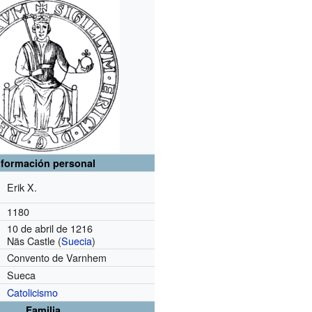
nformación personal
Erik X.
1180
10 de abril de 1216
Näs Castle (
Suecia
)
Convento de Varnhem
Sueca
Catolicismo
Familia