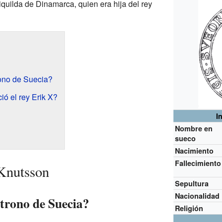
quilda de Dinamarca, quien era hija del rey
n
rono de Suecia?
ó el rey Erik X?
I
Nombre en
sueco
Nacimiento
Fallecimiento
Knutsson
Sepultura
Nacionalidad
 trono de Suecia?
Religión