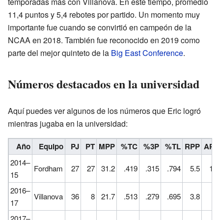
temporadas más con Villanova. En este tiempo, promedió
11,4 puntos y 5,4 rebotes por partido. Un momento muy
importante fue cuando se convirtió en campeón de la
NCAA en 2018. También fue reconocido en 2019 como
parte del mejor quinteto de la
Big East Conference
.
Números destacados en la universidad
Aquí puedes ver algunos de los números que Eric logró
mientras jugaba en la universidad:
Año
Equipo
PJ
PT
MPP
%TC
%3P
%TL
RPP
APP
2014–
Fordham
27
27
31.2
.419
.315
.794
5.5
1.0
15
2016–
Villanova
36
8
21.7
.513
.279
.695
3.8
.6
17
2017–