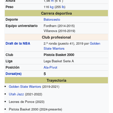
Altura
1,98
m
(6
′
6
″
)
Peso
116
kg
(255
lb
)
Carrera deportiva
Deporte
Baloncesto
Equipo universitario
Fordham (2014-2015)
Villanova (2016-2019)
Club profesional
Draft de la NBA
2.ª ronda (puesto 41), 2019 por
Golden
State Warriors
Club
Pistoia Basket 2000
Liga
Lega Basket Serie A
Posición
Ala-Pívot
5
Dorsal(es)
Trayectoria
Golden State Warriors
(2019-2021)
Utah Jazz
(2021-2022)
Leones de Ponce (2023)
Pistoia Basket 2000 (2024-presente)