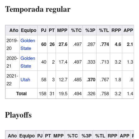
Temporada regular
Año
Equipo
PJ
PT
MPP
%TC
%3P
%TL
RPP
APP
2019-
Golden
60
26
27.6
.497
.287
.774
4.6
2.1
20
State
2020-
Golden
40
2
17.4
.497
.333
.713
3.2
1.3
21
State
2021-
Utah
58
3
12.7
.485
.370
.767
1.8
.6
22
Total
158
31
19.5
.494
.326
.758
3.2
1.4
Playoffs
Año
Equipo
PJ
PT
MPP
%TC
%3P
%TL
RPP
APP
RO