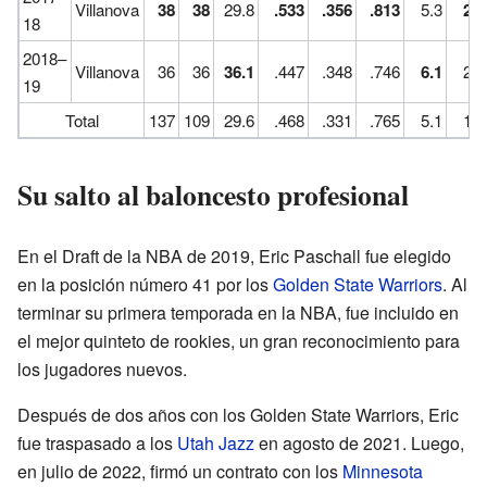
Villanova
38
38
29.8
.533
.356
.813
5.3
2.2
18
2018–
Villanova
36
36
36.1
.447
.348
.746
6.1
2.1
19
Total
137
109
29.6
.468
.331
.765
5.1
1.5
Su salto al baloncesto profesional
En el Draft de la NBA de 2019, Eric Paschall fue elegido
en la posición número 41 por los
Golden State Warriors
. Al
terminar su primera temporada en la NBA, fue incluido en
el mejor quinteto de rookies, un gran reconocimiento para
los jugadores nuevos.
Después de dos años con los Golden State Warriors, Eric
fue traspasado a los
Utah Jazz
en agosto de 2021. Luego,
en julio de 2022, firmó un contrato con los
Minnesota