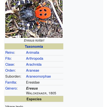
Eresus kollari
Taxonomía
Reino
:
Animalia
Filo
:
Arthropoda
Clase
:
Arachnida
Orden
:
Araneae
Suborden:
Araneomorphae
Familia
:
Eresidae
Género
:
Eresus
Walckenaer, 1805
Especies
Véase texto