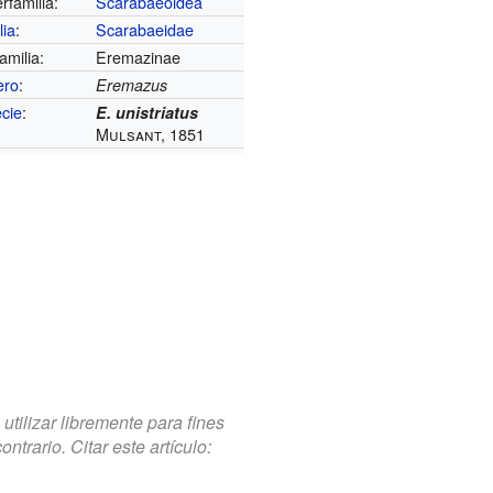
rfamilia:
Scarabaeoidea
lia
:
Scarabaeidae
amilia:
Eremazinae
ero
:
Eremazus
cie
:
E. unistriatus
Mulsant, 1851
tilizar libremente para fines
trario. Citar este artículo: