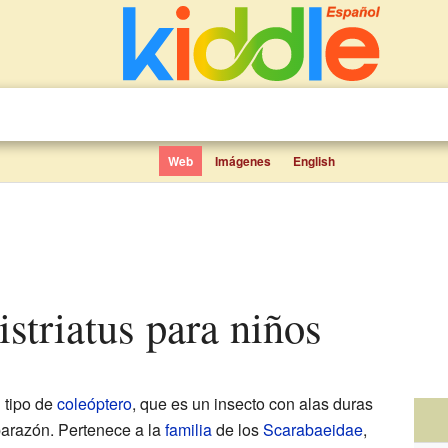
Web
Imágenes
English
istriatus para niños
 tipo de
coleóptero
, que es un insecto con alas duras
arazón. Pertenece a la
familia
de los
Scarabaeidae
,