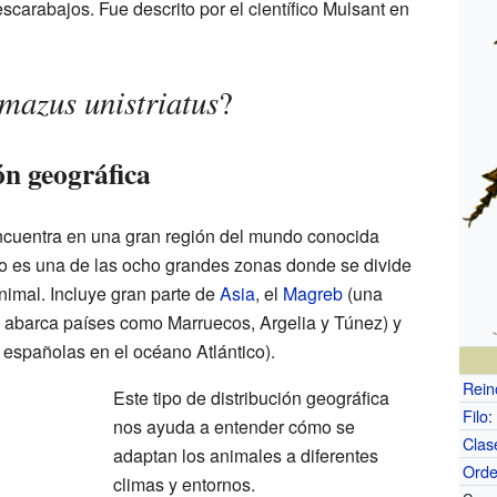
rabajos. Fue descrito por el científico Mulsant en
mazus unistriatus
?
ón geográfica
cuentra en una gran región del mundo conocida
ico es una de las ocho grandes zonas donde se divide
animal. Incluye gran parte de
Asia
, el
Magreb
(una
ue abarca países como Marruecos, Argelia y Túnez) y
 españolas en el océano Atlántico).
Rein
Este tipo de distribución geográfica
Filo
:
nos ayuda a entender cómo se
Clas
adaptan los animales a diferentes
Ord
climas y entornos.