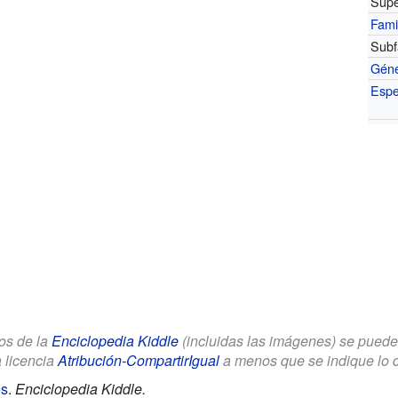
Supe
Fami
Subf
Gén
Espe
los de la
Enciclopedia Kiddle
(incluidas las imágenes) se puede u
a licencia
Atribución-CompartirIgual
a menos que se indique lo con
os
.
Enciclopedia Kiddle.