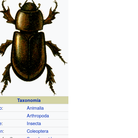
Taxonomía
o
:
Animalia
Arthropoda
e
:
Insecta
en
:
Coleoptera