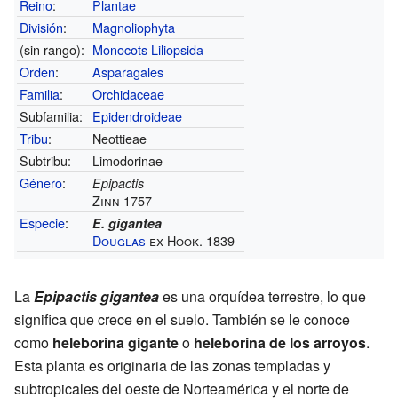
Reino
:
Plantae
División
:
Magnoliophyta
(sin rango):
Monocots
Liliopsida
Orden
:
Asparagales
Familia
:
Orchidaceae
Subfamilia:
Epidendroideae
Tribu
:
Neottieae
Subtribu:
Limodorinae
Género
:
Epipactis
Zinn 1757
Especie
:
E. gigantea
Douglas
ex Hook. 1839
La
Epipactis gigantea
es una orquídea terrestre, lo que
significa que crece en el suelo. También se le conoce
como
heleborina gigante
o
heleborina de los arroyos
.
Esta planta es originaria de las zonas templadas y
subtropicales del oeste de Norteamérica y el norte de